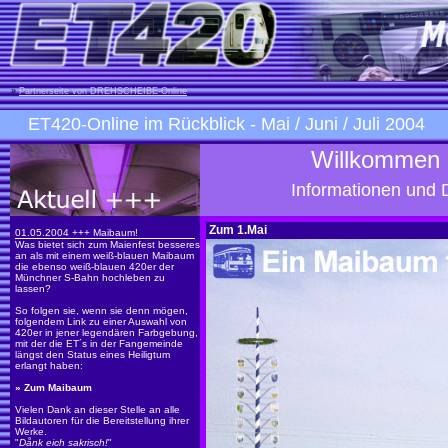
»
Partnerseite von DREHSCHEIBE-Online
ET420-Online im Rückblick
- Mai / Juni / Juli 2004
Willkommen 
Informationen und 
Zum 1.Mai
01.05.2004 +++ Maibaum!
Was bietet sich zum Maienfest besseres
an als mit einem weiß-blauen Maibaum
die ebenso weiß-blauen 420er der
Münchner S-Bahn hochleben zu
lassen?
So folgen sie, wenn sie denn mögen,
folgendem Link zu einer Auswahl von
420er in jener legendären Farbgebung,
mit der die ET´s in der Fangemeinde
längst den Status eines Heiligtum
erlangt haben:
»
Zum Maibaum
Vielen Dank an dieser Stelle an alle
Bildautoren für die Bereitstellung ihrer
Werke.
"
Dånk eich sakrisch!
"