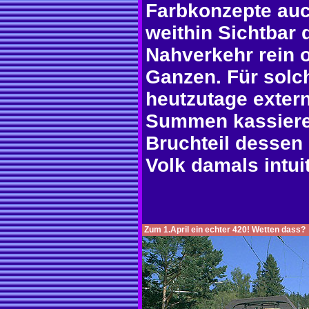
Farbkonzepte au
weithin Sichtbar
Nahverkehr rein 
Ganzen. Für solc
heutzutage exter
Summen kassiere
Bruchteil dessen
Volk damals intuit
Zum 1.April ein echter 420! Wetten dass?