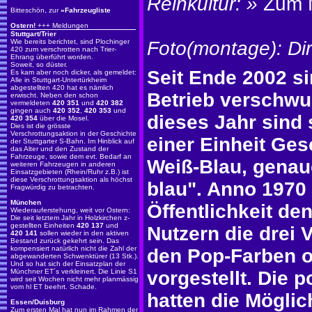
Reinkultur: »
Zum 
Bitteschön, zur
»
Fahrzeugliste
Ostern!
+++ Meldungen
Stuttgart/Trier
Wie bereits berichtet, sind Plochinger
Foto(montage): Dir
420 zum verschrotten nach Trier-
Ehrang überführt worden.
Soweit, so düster.
Seit Ende 2002 s
Es kam aber noch dicker, als gemeldet:
Alle in Stuttgart-Untertürkheim
abgestellten 420 hat es nämlich
Betrieb verschwu
erwischt. Neben den schon
vermeldeten
420 351
und
420 382
gingen auch
420 352
,
420 353
und
dieses Jahr sind
420 354
über die Mosel.
Dies ist die grösste
Verschrottungsaktion in der Geschichte
einer Einheit Ges
der Stuttgarter S-Bahn. Im Hinblick auf
das Alter und den Zustand der
Fahrzeuge, sowie dem evt. Bedarf an
Weiß-Blau, genaue
weiteren Fahrzeugen in anderen
Einsatzgebieten (Rhein/Ruhr z.B.) ist
diese Verschrottungsaktion als höchst
blau". Anno 1970
Fragwürdig zu betrachten.
München
Öffentlichkeit de
Wiederauferstehung, weit vor Ostern:
Die seit letztem Jahr in Holzkirchen z-
gestellten Einheiten
420 137
und
Nutzern die drei 
420 141
sollen wieder in den aktiven
Bestand zurück gekehrt sein. Das
kompensiert natürlich nicht die Zahl der
den Pop-Farben o
abgewanderten Schwenktürer (13 Stk.).
Und so hat sich der Einsatzplan der
Münchner ET´s verkleinert. Die Linie S1
vorgestellt. Die 
wird seit Wochen nicht mehr planmässig
vom hl ET beehrt. Schade.
hatten die Mögli
Essen/Duisburg
Zum ersten Mal hat nun im Rahmen der