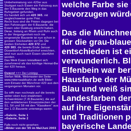
welche Farbe sie 
Umbeheimatung von 420er aus
Stuttgart nach Essen ein Fahrzeug aus
der 5.Bauserie den Weg in das
bevorzugen würd
Ruhrgebiet gefunden.
Es handelt sich um
420 365
, mit
vergleichsweise guter Frist.
Recht kurz sind die Fristen dagegen bei
den Fahrzeugen der 6.Bauserie, die
Essen oder Duisburg erreicht haben.
Das die Münchner
Diese, bislang an Rhein und Ruhr auch
in der Vergangenheit noch nie
eingesetzte Bauserie ist nun schon in
für die grau-blau
grossen Stückzahlen vor Ort. Die
beiden Einheiten
420 372
und
420 383
, die bereits Ende Januar
entschieden ist ei
Düsseldorf-Abstellbahnhof erreichten,
sind nun auch nach Essen überführt
worden.
verwunderlich. Bl
Das Werk Essen kristallisiert sich
zunehmend als das künftige Heimat-Bw
der 420 heraus.
Elfenbein war ber
Ostern!
+++ Der Linktipp
Stefan Wölk, Webmaster der Seite
Hausfarbe der Mü
www.mittenwaldbahn.de
stellt Bilder
vom Einsatz der Münchner 420 aus den
Blau und weiß si
vergangenen Monaten vor.
So trifft man nochmals auf die bereits
Landesfarben der
weiter oben kurz erwähnten
Schwenktürer (7./8.Bauserie), die auf
den verbliebenen Einsatzstrecken der
auf ihre Eigenstä
S1, S4 und S8 mit den "Klassikern" aus
der 1./2.Bauserie unterwegs waren:
und Traditionen 
»
Galerie, Seite 1
»
Galerie, Seite 2
bayerische Lande
Falls noch nicht gesehen:
»
Bilder von der S5 im Mai/Juni 2003