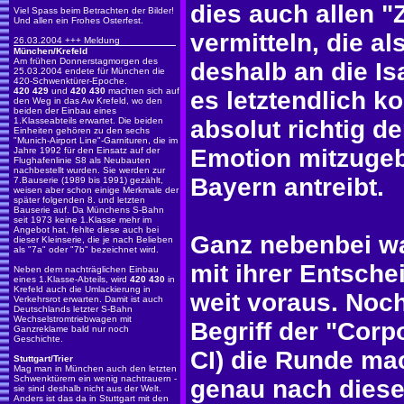
dies auch allen "
Viel Spass beim Betrachten der Bilder!
Und allen ein Frohes Osterfest.
vermitteln, die a
26.03.2004 +++ Meldung
München/Krefeld
Am frühen Donnerstagmorgen des
deshalb an die I
25.03.2004 endete für München die
420-Schwenktürer-Epoche.
420 429
und
420 430
machten sich auf
es letztendlich 
den Weg in das Aw Krefeld, wo den
beiden der Einbau eines
1.Klasseabteils erwartet. Die beiden
absolut richtig d
Einheiten gehören zu den sechs
"Munich-Airport Line"-Garnituren, die im
Emotion mitzugeb
Jahre 1992 für den Einsatz auf der
Flughafenlinie S8 als Neubauten
nachbestellt wurden. Sie werden zur
Bayern antreibt.
7.Bauserie (1989 bis 1991) gezählt,
weisen aber schon einige Merkmale der
später folgenden 8. und letzten
Bauserie auf. Da Münchens S-Bahn
seit 1973 keine 1.Klasse mehr im
Angebot hat, fehlte diese auch bei
Ganz nebenbei w
dieser Kleinserie, die je nach Belieben
als "7a" oder "7b" bezeichnet wird.
mit ihrer Entsch
Neben dem nachträglichen Einbau
eines 1.Klasse-Abteils, wird
420 430
in
Krefeld auch die Umlackierung in
weit voraus. Noc
Verkehrsrot erwarten. Damit ist auch
Deutschlands letzter S-Bahn
Wechselstromtriebwagen mit
Begriff der "Corpo
Ganzreklame bald nur noch
Geschichte.
CI) die Runde mac
Stuttgart/Trier
Mag man in München auch den letzten
Schwenktürern ein wenig nachtrauern -
genau nach dies
sie sind deshalb nicht aus der Welt.
Anders ist das da in Stuttgart mit den