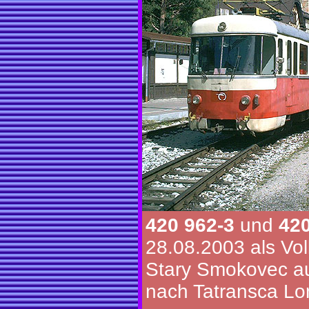
420 962-3
und
420
28.08.2003 als Vo
Stary Smokovec au
nach Tatransca Lo