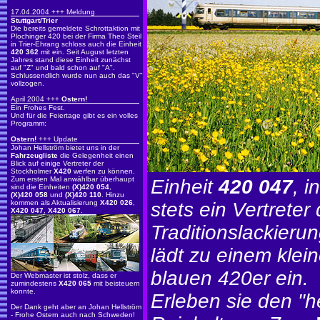
17.04.2004 +++ Meldung
Stuttgart/Trier
Die bereits gemeldete Schrottaktion mit
Plochinger 420 bei der Firma Theo Steil
in Trier-Ehrang schloss auch die Einheit
420 362
mit ein. Seit August letzten
Jahres stand diese Einheit zunächst
auf "Z" und bald schon auf "A".
Schlussendlich wurde nun auch das "V"
vollzogen.
April 2004 +++
Ostern!
Ein Frohes Fest.
Und für die Feiertage gibt es ein volles
Programm:
Ostern!
+++ Update
Johan Hellström bietet uns in der
Fahrzeugliste
die Gelegenheit einen
Blick auf einige Vertreter der
Stockholmer
X420
werfen zu können.
Zum ersten Mal anwählbar überhaupt
Einheit
420 047
, i
sind die Einheiten
(X)420 054
,
(X)420 058
und
(X)420 110
. Hinzu
kommen als Aktualisierung
X420 026
,
stets ein Vertreter
X420 047
,
X420 067
.
Traditionslackierun
lädt zu einem klei
blauen 420er ein.
Der Webmaster ist stolz, dass er
zumindestens
X420 065
mit beisteuern
konnte.
Erleben sie den "he
Der Dank geht aber an Johan Hellström
- Frohe Ostern auch nach Schweden!