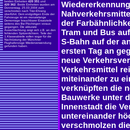
beiden Einheiten
420 351
und
Wiedererkennung
420 362
. Beide Einheiten wurden am
Donnerstag, 25.03.2004 zum
verschrotten nach Trier-Ehrang
Nahverkehrsmitte
überführt. Dem endgültigen Ende der
Fahrzeuge ist ein monatelange
der Farbähnlichk
Demontage brauchbarer Ersatzteile
seitens des Bw Plochingen voraus
gegangen. Die akkurate
Tram und Bus auf
Ausschlachtung zeigt sich z.B. an den
fehlenden Spitzenlichtern. Teile der
1.Klasseabteile sollen sogar für die
S-Bahn auf der a
Nachrüstung der Münchner
Flughafenzüge Wiederverwendung
gefunden haben.
ersten Tag an ge
neue Verkehrsve
Verkehrsmittel re
miteinander zu e
verknüpften die 
Bauwerke unter 
Innenstadt die V
untereinander höc
verschmolzen die