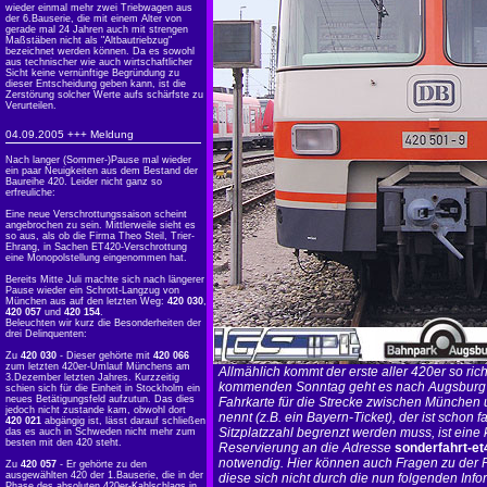
wieder einmal mehr zwei Triebwagen aus
der 6.Bauserie, die mit einem Alter von
gerade mal 24 Jahren auch mit strengen
Maßstäben nicht als "Altbautriebzug"
bezeichnet werden können. Da es sowohl
aus technischer wie auch wirtschaftlicher
Sicht keine vernünftige Begründung zu
dieser Entscheidung geben kann, ist die
Zerstörung solcher Werte aufs schärfste zu
Verurteilen.
04.09.2005 +++ Meldung
Nach langer (Sommer-)Pause mal wieder
ein paar Neuigkeiten aus dem Bestand der
Baureihe 420. Leider nicht ganz so
erfreuliche:
Eine neue Verschrottungssaison scheint
angebrochen zu sein. Mittlerweile sieht es
so aus, als ob die Firma Theo Steil, Trier-
Ehrang, in Sachen ET420-Verschrottung
eine Monopolstellung eingenommen hat.
Bereits Mitte Juli machte sich nach längerer
Pause wieder ein Schrott-Langzug von
München aus auf den letzten Weg:
420 030
,
420 057
und
420 154
.
Beleuchten wir kurz die Besonderheiten der
drei Delinquenten:
Zu
420 030
- Dieser gehörte mit
420 066
zum letzten 420er-Umlauf Münchens am
Allmählich kommt der erste aller 420er so rich
3.Dezember letzten Jahres. Kurzzeitig
kommenden Sonntag geht es nach Augsburg u
schien sich für die Einheit in Stockholm ein
neues Betätigungsfeld aufzutun. Das dies
Fahrkarte für die Strecke zwischen München
jedoch nicht zustande kam, obwohl dort
nennt (z.B. ein Bayern-Ticket), der ist schon f
420 021
abgängig ist, lässt darauf schließen
Sitzplatzzahl begrenzt werden muss, ist eine 
das es auch in Schweden nicht mehr zum
besten mit den 420 steht.
Reservierung an die Adresse
sonderfahrt-e
notwendig. Hier können auch Fragen zu der Fa
Zu
420 057
- Er gehörte zu den
ausgewählten 420 der 1.Bauserie, die in der
diese sich nicht durch die nun folgenden Info
Phase des absoluten 420er-Kahlschlags in