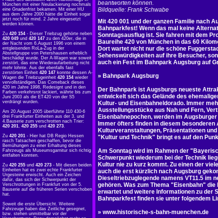
beantworten können.
München mit einer Neulackierung nochmals
Bildquelle: Frank Schwabe
eine Gnadenfrist bekamen. Mit einer HU
aus dem Jahre 2000 hätte die Einheit sogar
jetzt noch für mind. 2 Jahre eingesetzt
Mit 420 001 und der ganzen Familie nach 
werden können.
Bahnparkfest! Wenn das mal keine Alterna
Zu
420 154
- Dieser Triebzug gehörte neben
Sonntagsausflug ist. Sie fahren mit dem Pr
420 049
und
420 147
zu den 420er, die in
Baureihe 420 von München in das 60 Kilome
der Nacht vom 6.August 1996 von einem
Dort wartet nicht nur die schöne Fuggerstad
entgleisenden RoLa-Zug in der
Abstellgruppe von Petershausen erheblich
Sehenswürdigkeiten auf ihre Besucher, so
beschädigt wurde. Der A-Wagen war soweit
auch ein Fest im Bahnpark Augsburg auf Gr
zerstört, das eine Wiederaufarbeitung nicht
mehr lohnte. Aus der ebenfalls fast
zerstörten Einheit
420 147
konnte dessen A-
»
Bahnpark Augsburg
Wagen die Triebzugeinheit
420 154
wieder
vervollständigen. Das Comeback dieses
420 im Jahre 1998, Redesignt und in den
Der Bahnpark ist Augsburgs neueste Attrakt
Farben verkehrsrot lackiert, währte bis zum
entwickelt sich das Gelände des ehemalig
Juni 2003 als die ET420 von der S5
verdrängt wurden.
Kultur- und Eisenbahneldorado. Immer mehr
Ausstellungsstücke aus Nah und Fern, Vert
Am 20.August 2005 überführte 110 430-6
Eisenbahnepochen, werden im Augsburger
drei Frankfurter Einheiten aus der 3. und
4.Bauserie zum verschrotten nach Trier:
Immer öfters finden in diesem besonderen
420 201
,
420 255
und
420 273
.
Kulturveranstaltungen, Präsentationen und 
Zu
420 201
- Hier hat DB Regio Hessen
"Kultur und Technik" bringt es auf den Punk
rasch Tatsachen geschaffen, bevor die
Bemühungen zu einer Erhaltung dieses
Am Sonntag wird im Rahmen der "Bayeris
Fahrzeugs als Museumsgarnitur sich richtig
entfalten konnten.
Schwerpunkt wiederum bei der Technik lieg
Kultur nie zu kurz kommt. Zu einen der vie
Zu
420 255
und
420 273
- Mit diesen beiden
Einheiten hat es zwei echte Frankfurter
auch die erst kürzlich nach Augsburg gek
Urgesteine erwischt. Auch ein Zeichen
Dieseltriebzuglegende namens VT11.5 im 
dafür, das sich der Schwerpunkt der
gehören. Was zum Thema "Eisenbahn" die 
Verschrottungen in Frankfurt von der 5.
Bauserie auf die früheren Serien verschoben
erwartet und weitere Informationen zu der
hat.
Bahnparkfest finden sie unter folgendem Li
Soweit die erste Übersicht. Weitere
Fahrzeuge haben das Zeitliche gesegnet,
»
www.historische-s-bahn-muenchen.de
bzw. stehen unmittelbar vor der