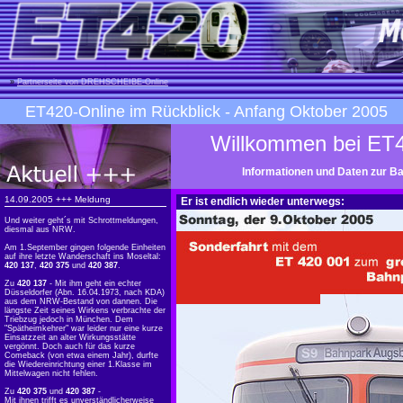
»
Partnerseite von DREHSCHEIBE-Online
ET420-Online im Rückblick
- Anfang Oktober 2005
Willkommen bei ET4
Informationen und Daten zur B
14.09.2005 +++ Meldung
Er ist endlich wieder unterwegs:
Und weiter geht´s mit Schrottmeldungen,
diesmal aus NRW.
Am 1.September gingen folgende Einheiten
auf ihre letzte Wanderschaft ins Moseltal:
420 137
,
420 375
und
420 387
.
Zu
420 137
- Mit ihm geht ein echter
Düsseldorfer (Abn. 16.04.1973, nach KDA)
aus dem NRW-Bestand von dannen. Die
längste Zeit seines Wirkens verbrachte der
Triebzug jedoch in München. Dem
"Spätheimkehrer" war leider nur eine kurze
Einsatzzeit an alter Wirkungsstätte
vergönnt. Doch auch für das kurze
Comeback (von etwa einem Jahr), durfte
die Wiedereinrichtung einer 1.Klasse im
Mittelwagen nicht fehlen.
Zu
420 375
und
420 387
-
Mit ihnen trifft es unverständlicherweise