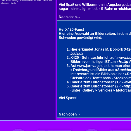
Verschrottung. Dazu demnächst mehr an
dieser Stelle.
Viel Spaß und Willkommen in Augsburg, 
sogar - einmalig - mit der S-Bahn erreichbar
Nach oben
-»
Hej X420-Fans!
Hier eine Auswahl an Bilderseiten, in dem d
Schweden gewürdigt wird:
Hier erkundet Jonas M. Bobjörk X42
bildsida
X420 - Sehr ausführlich auf »
www.bu
Bildern vom heiligen ET am »
Heilig
Auf www.jarnvag.net sieht man eine
»
Trelleborg
und Bilder aus »
Stockh
interessant ist ein Bild von einer »
Dr
Gleisdreieck Tomteboda - Stockholm
Galerie zum Durchstöbern (1): »
www.
Galerie zum Durchstöbern (2): »
http
(unter: Gallery > Vehicles > Motor
Viel Spass!
Nach oben
-»