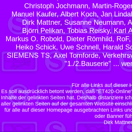
Christoph Jochmann, Martin-Roger
Manuel Kaufer, Albert Koch, Jan Lindah
Dirk Mattner, Susanne Neumann, An
Björn Pelikan, Tobias Reisky, Karl A
Markus O. Robold, Dieter Römhild, RoF,
Heiko Schick, Uwe Schnell, Harald 
SIEMENS TS, Axel Tomforde, Verkehrs
"1./2.Bauserie" ... w
Für alle Links auf dieser
Es soll ausdrücklich betont werden, daß "ET420-Online" 
Inhalte der gelinkten Seiten hat. Deshalb distanziere ich
aller gelinkten Seiten auf der gesamten Website einschlie
für alle auf dieser Homepage ausgebrachten Links und 
oder Banner füh
Dirk Mattne