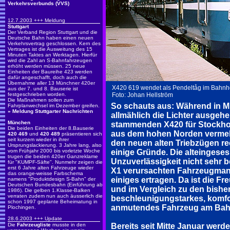
Verkehrsverbunds (VVS)
12.7.2003 +++ Meldung
Stuttgart
Der Verband Region Stuttgart und die
Deutsche Bahn haben einen neuen
Verkehrsvertrag geschlossen. Kern des
Vertrages ist die Ausweitung des 15
Minuten Taktes an Werktagen. Hierfür
wird die Zahl an S-Bahnfahrzeugen
erhöht werden müssen. 25 neue
Einheiten der Baureihe 423 werden
dafür angeschafft, doch auch die
Übernahme aller 13 Münchner 420er
X420 619 wendet als Pendeltåg im Bahnho
aus der 7. und 8. Bauserie ist
festgeschrieben worden.
Foto: Johan Hellström
Die Maßnahmen sollen zum
So schauts aus: Während in M
Fahrplanwechsel im Dezember greifen.
»
Meldung Stuttgarter Nachrichten
allmählich die Lichter ausgehe
München
stammenden X420 für Stockho
Die beiden Einheiten der 8.Bauserie
aus dem hohen Norden vermeld
420 469
und
420 489
präsentieren sich
seit kurzem wieder in ihrer
den neuen alten Triebzügen re
Ursprungslackierung. 3 Jahre lang, also
vom Frühjahr 2000 bis vorletzte Woche
einige Gründe. Die alteingese
trugen die beiden 420er Ganzreklame
Unzuverlässigkeit nicht sehr b
für "KUMPF-Säfte". Nunmehr zeigen die
erst 6 Jahre alten Fahrzeuge wieder
X1 verursachten Fahrzeugman
das orange-weisse Farbschema
einiges ertragen. Da ist die F
namens "Produktdesign S-Bahn" der
Deutschen Bundesbahn (Einführung ab
und im Vergleich zu den bish
1986). Die gelben 1.Klasse-Balken
verraten zudem nun auch äusserlich die
beschleunigungstarkes, komfor
schon 1997 geplante Beheimatung in
anmutendes Fahrzeug am Bahns
Plochingen.
28.6.2003 +++ Update
Die
Fahrzeugliste
musste in den
Bereits seit Mitte Januar werd