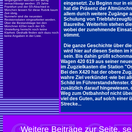
vergangenen Wochen ein wenig
eingesetzt. Zu Beginn nur in 
vernachlässigt werden. 25 Jahre
Frankfurt und der S5-Abschied in
hat die Präsenz der Altmünch
München liessen für diese Rubrik kaum
allem durch weitere Zugänge a
Zeit übrig.
Nunmehr sind die neuesten
Schulung von Triebfahrzeugfü
Revisionsdaten eingearbeitet worden.
Über die Bestandslage bei den
Baureihe. Weiterhin stehen di
Münchner 420er nach der S5-
wobei der zunehmende Einsatz
Umstellung herrscht noch keine
Klarheit. Deshalb finden sich dazu noch
stimmt.
keine Angaben in der Liste.
Die ganze Geschichte über di
wird hier auf diesen Seiten i
sein. Bis dahin grüßt schonmal
Wagen 420 619 aus seiner neuen
im Zugzielkasten die Station "O
Bei den X420 hat der obere Zugz
wahre Ziel verkündet -wie bei a
Schild im Führerstandsfenster. 
zusätzlich darauf hingewiesen,
Weg zum Ostbahnhof nicht übera
viel des Guten, auf solch einer
Strecke...
Weitere Beiträge zur Seite, sei