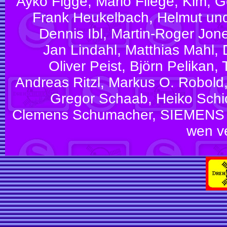
Ayko Figge, Mario Fliege, Kim, 
Frank Heukelbach, Helmut und
Dennis Ibl, Martin-Roger Jone
Jan Lindahl, Matthias Mahl,
Oliver Peist, Björn Pelikan, 
Andreas Ritzl, Markus O. Robold,
Gregor Schaab, Heiko Schic
Clemens Schumacher, SIEMENS TS,
wen v