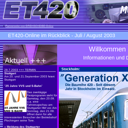
»
Partnerseite von DREHSCHEIBE-Online
ET420-Online im Rückblick
- Juli / August 2003
Willkommen 
Informationen und 
Stockholm:
28.7.2003 +++ TERMIN
Stuttgart
Am 20. und 21.September 2003 feiert
Stuttgart
"
25 Jahre VVS und S-Bahn
"
Das zweitägige
Festprogramm sieht für
Samstag, den 20.09.
u.a. eine
Fahrzeugschau am
Stuttgarter Hbf vor. Am
Sonntag, den 21.09.
öffnet dann für alle
interessierten Besucher der Betriebshof
Plochingen seine Tore.
»
Meldung des Stuttgarter