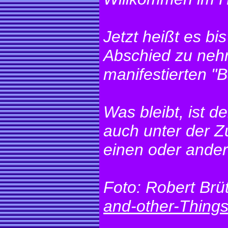
Jetzt heißt es b
Abschied zu neh
manifestierten "B
Was bleibt, ist de
auch unter der 
einen oder ander
Foto: Robert Brü
and-other-Thing