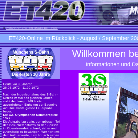
»
Partnerseite von DREHSCHEIBE-Online
ET420-Online im Rückblick
- August / September 20
Willkommen be
Informationen und Da
Heute vor 30 Jahren
26.08.1972 - 11.09.1972
Nach der Inbetriebnahme des S-Bahn-
Netzes im Mai des gleichen Jahres,
steht den knapp 140 breits
ausgelieferten Einheiten der Baureihe
420 ihre zweite grosse Feuerprobe
bevor:
Die XX. Olympischen Sommerspiele
1972!
Die Aufgabe lag darin, den grössten Teil
des Besucheransturms zu den Spielen
im Oberwiesenfeld schnell, sicher und
zuverlässig zu bewältigen. Wer nicht mit
dem Auto anreiste, dem bot sich neben