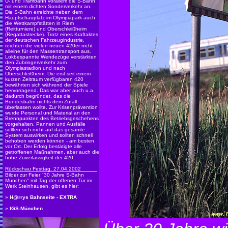
U- und Trambahn vorallem die S-Bahn
mit einem dichten Sonderverkehr an.
Die S-Bahn erreichte neben dem
Hauptschauplatz im Olympiapark auch
die Wettkampfstätten in Riem
(Reitturniere) und Oberschleißheim
(Regattastrecke). Trotz eines Kraftaktes
der deutschen Fahrzeugindustrie,
reichten die vielen neuen 420er nicht
alleine für den Massentransport aus.
Lokbespannte Wendezüge verstärkten
den Zubringerverkehr zum
Olympiastadion und nach
Oberschleißheim. Die erst seit einem
kurzen Zeitraum verfügbaren 420
bewährten sich während der Spiele
hervorragend. Das war aber auch u.a.
dadurch begründet, das die
Bundesbahn nichts dem Zufall
überlassen wollte. Zur Krisenprävention
wurde Personal und Material an den
Brennpunkten des Betriebsgeschehens
vorgehalten. Pannen und Ausfälle
sollten sich nicht auf das gesamte
System auswirken und sollten schnell
behoben werden können - am besten
vor Ort. Der Erfolg bestätigte alle
getroffenen Maßnahmen, aber auch die
hohe Zuverlässigkeit der 420.
Rückschau Festtag, 27.04.2002
Bilder zur Feier "30 Jahre S-Bahn
München" mit Tag der offenen Tür im
Werk Steinhausen, gibt es hier:
»
H@rrys Bahnseite - EXTRA
»
IGS-München