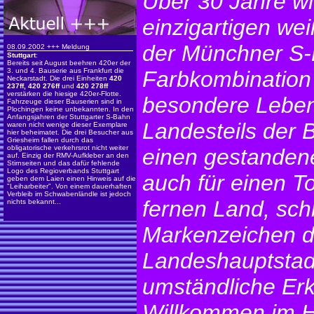
Über 30 Jahre wi
einzigartigen we
der Münchner S-
08.09.2002 +++ Meldung
Stuttgart
:
Bereits seit August beehren 420er der
3. und 4. Bauserie aus Frankfurt die
Farbkombination
Neckarstadt. Die drei Einheiten
420
237ff, 420 276ff
und
420 278ff
verstärken die hiesige 420er-Flotte.
besondere Leben
Fahrzeuge dieser Bauserien sind in
Plochingen keine unbekannten. In den
Anfangsjahren der Stuttgarter S-Bahn
Landesteils der 
waren nicht wenige dieser Exemplare
hier beheimatet. Die drei Besucher aus
Griesheim fallen durch das
obligatorische verkehrsrot nicht weiter
einen gestanden
auf. Einzig der RMV-Aufkleber an den
Stirnseiten und das dafür fehlende
Logo des Regioverbands Stuttgart
auch für einen T
geben dem Laien einen Hinweis auf die
"Leiharbeiter". Von einem dauerhaften
Verbleib im Schwabenländle ist jedoch
fernen Land, sch
nichts bekannt...
Markenzeichen d
Landeshauptstad
umständliche Erk
Willkommen im H