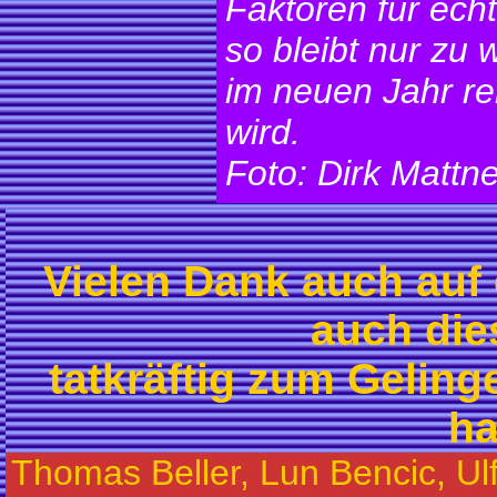
Faktoren für ech
so bleibt nur zu
im neuen Jahr re
wird.
Foto: Dirk Mattne
Vielen Dank auch auf
auch die
tatkräftig zum Geling
ha
Thomas Beller, Lun Bencic, U