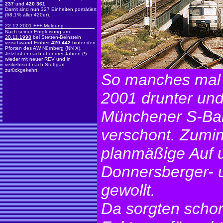
237
und
420 361
.
Damit sind nun 327 Einheiten porträtiert
(68,1% aller 420er).
22.12.2001 +++ Meldung
Nach seiner
Entgleisung am
28.11.1998
bei Stetten-Beinstein
verschwand Einheit
420 442
hinter den
Pforten des AW Nürnberg (NN X).
Jetzt ist er nach über drei Jahren (!)
wieder mit neuer REV und in
verkehrsrot nach Stuttgart
zurückgekehrt.
So manches mal 
2001 drunter und
Münchener S-Bah
verschont. Zumin
planmäßige Auf 
Donnersberger- 
gewollt.
Da sorgten schon