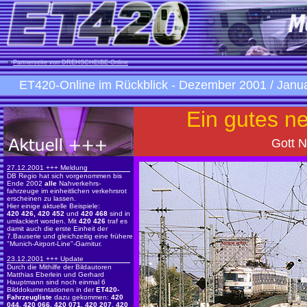
»
Partnerseite von DREHSCHEIBE-Online
ET420-Online im Rückblick
- Dezember 2001 / Janu
Ein gutes n
Gott N
27.12.2001 +++ Meldung
DB Regio hat sich vorgenommen bis
Ende 2002
alle
Nahverkehrs-
fahrzeuge im einheitlichen verkehrsrot
erscheinen zu lassen.
Hier einige aktuelle Beispiele:
420 426, 420 452
und
420 468
sind in
umlackiert worden. Mit
420 426
traf es
damit auch die erste Einheit der
7.Bauserie und gleichzeitig eine frühere
"Munich-Airport-Line"-Garnitur.
23.12.2001 +++ Update
Durch die Mithilfe der Bildautoren
Matthias Eberlein und Gerhard
Hauptmann sind noch einmal 6
Bilddokumentationen in der
ET420-
Fahrzeugliste
dazu gekommen:
420
044, 420 066, 420 071, 420 207, 420