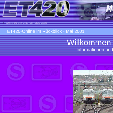
»
Partnerseite von DREHSCHEIBE-Online
ET420-Online im Rückblick
- Mai 2001
Willkommen 
Informationen und