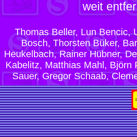
weit entfe
Thomas Beller, Lun Bencic, 
Bosch, Thorsten Büker, Bar
Heukelbach, Rainer Hübner, Den
Kabelitz, Matthias Mahl, Björn
Sauer, Gregor Schaab, Clem